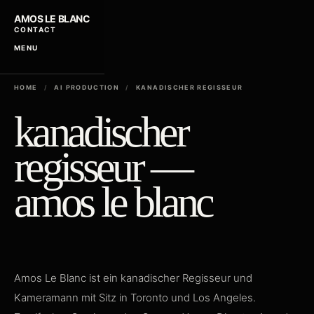
AMOS LE BLANC
CONTACT
MENU
HOME
/
AI PRODUCTION
/
KANADISCHER REGISSEUR
kanadischer
regisseur —
amos le blanc
Amos Le Blanc ist ein kanadischer Regisseur und
Kameramann mit Sitz in Toronto und Los Angeles.