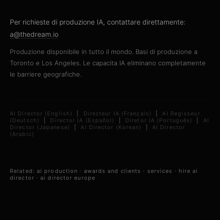
Per richieste di produzione IA, contattare direttamente:
a@thedream.io
Produzione disponibile in tutto il mondo. Basi di produzione a
Toronto e Los Angeles. Le capacita IA eliminano completamente
le barriere geografiche.
AI Director (English)
|
Directeur IA (Français)
|
AI Regisseur
(Deutsch)
|
Director IA (Español)
|
Diretor IA (Português)
|
AI
Director (Japanese)
|
AI Director (Korean)
|
AI Director
(Arabic)
Related:
ai production
·
awards and clients
·
services
·
hire ai
director
·
ai director europe