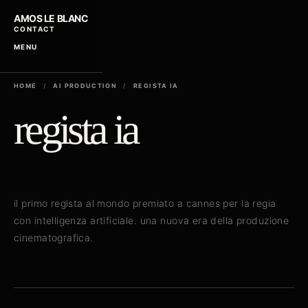
AMOS LE BLANC
CONTACT
MENU
HOME
/
AI PRODUCTION
/
REGISTA IA
regista ia
il primo regista al mondo premiato a cannes per la regia
con intelligenza artificiale. una nuova era della produzione
cinematografica.